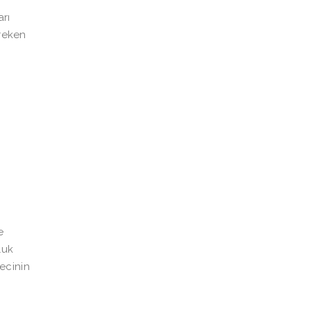
arı
ereken
e
luk
ecinin