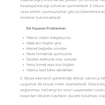
olabileceğini unutmamak gerekir. Bu sorunlar, he
karşılaşabileceği zorlukları içermektedir. E-fatur
veya sistem uyumsuzlukları gibi problemlerle karş
noktalar bulunmaktadır.
Sık Yaşanan Problemler
Yetersiz sistem entegrasyonu
Hatalı alıcı bilgileri girişi
İnternet bağlantısı sorunları
Fatura formatında uyumsuzluk
Geciken elektronik onay süreçleri
Yanlış hizmet veya ürün bilgileri
Yetersiz kayıt tutma standartları
E-fatura kesmenin gerektirdiği dikkat, yalnızca tek
uygunluk da büyük önem taşımaktadır. Fatura bilgi
sağlanması, herhangi bir sorun yaşamadan süreci
başından itibaren kayıtların düzenli tutulması, olas