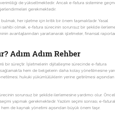
 verimliliği de yükseltmektedir. Ancak e-fatura sistemine geç
eğerlendirmeleri gerekmektedir.
 bulmak, her işletme için kritik bir önem taşımaktadır. Yasal
i sahibi olmak, e-fatura sürecinin sorunsuz bir şekilde ilerleme
eminin avantajlarından yararlanarak işletmeler, finansal raporl
.
lur? Adım Adım Rehber
li bir süreçtir. İşletmelerin dijitalleşme sürecinde e-fatura
u sağlamakta hem de belgelerin daha kolay yönetilmesine yar
etilmesi, hukuki yükümlülüklerin yerine getirilmesi açısından k
recinin sorunsuz bir şekilde ilerlemesine yardımcı olur. Önceli
ı seçimi yapmak gerekmektedir. Yazılım seçimi sonrası, e-fatura
n hem de kaynak yönetimi açısından büyük önem taşır.