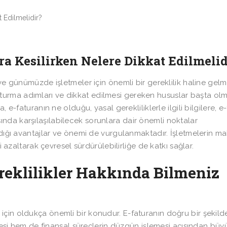
ura Kesilirken Nelere Dikkat Edilmelid
e günümüzde işletmeler için önemli bir gereklilik haline gelmiş
oluşturma adımları ve dikkat edilmesi gereken hususlar başta ol
 e-faturanın ne olduğu, yasal gerekliliklerle ilgili bilgilere, e
da karşılaşılabilecek sorunlara dair önemli noktalar
adığı avantajlar ve önemi de vurgulanmaktadır. İşletmelerin mal
i azaltarak çevresel sürdürülebilirliğe de katkı sağlar.
reklilikler Hakkında Bilmeniz
 için oldukça önemli bir konudur. E-faturanın doğru bir şekild
lmesi hem de finansal süreçlerin düzgün işlemesi açısından büyü