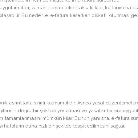
m işletmelerin hem de müşterilerin e-fatura sürecinde
a uygulamaları, zaman zaman teknik aksaklıklar, kullanım hatal
ılaşabilir. Bu nedenle, e-fatura keserken dikkatli olunması g
nik ayrıntılarla sınırlı kalmamalıdır. Ayrıca yasal düzenlemeler
lerinin doğru bir şekilde yer alması ve yasal kriterlere uygun
n tamamlanmasını mümkün kılar. Bunun yanı sıra, e-fatura sür
ı hataların daha hızlı bir şekilde tespit edilmesini sağlar.