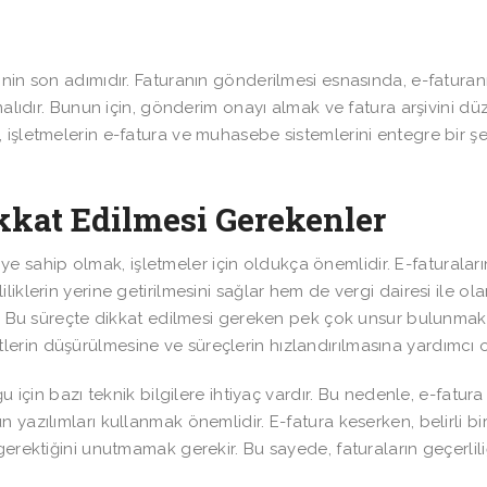
nin son adımıdır. Faturanın gönderilmesi esnasında, e-faturan
malıdır. Bunun için, gönderim onayı almak ve fatura arşivini d
işletmelerin e-fatura ve muhasebe sistemlerini entegre bir şe
kkat Edilmesi Gerekenler
e sahip olmak, işletmeler için oldukça önemlidir. E-faturaları
iklerin yerine getirilmesini sağlar hem de vergi dairesi ile ol
r. Bu süreçte dikkat edilmesi gereken pek çok unsur bulunmakt
rin düşürülmesine ve süreçlerin hızlandırılmasına yardımcı o
u için bazı teknik bilgilere ihtiyaç vardır. Bu nedenle, e-fatura
yazılımları kullanmak önemlidir. E-fatura keserken, belirli bi
erektiğini unutmamak gerekir. Bu sayede, faturaların geçerlili