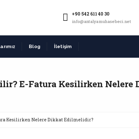
+90 542 611 40 30
info@antalyamuhasebeci.net
arımız
Blog
İletişim
ilir? E-Fatura Kesilirken Nelere 
tura Kesilirken Nelere Dikkat Edilmelidir?