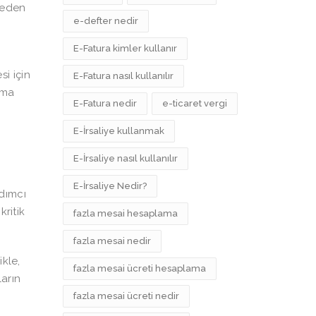
meden
e-defter nedir
E-Fatura kimler kullanır
si için
E-Fatura nasıl kullanılır
ama
E-Fatura nedir
e-ticaret vergi
E-İrsaliye kullanmak
E-İrsaliye nasıl kullanılır
E-İrsaliye Nedir?
dımcı
ritik
fazla mesai hesaplama
fazla mesai nedir
kle,
fazla mesai ücreti hesaplama
ların
fazla mesai ücreti nedir