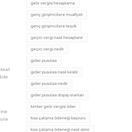
gelir vergisi hesaplama
genç girişimcilere muafiyet
genç girişimcilere teşvik
geçici vergi nasıl hesaplanır
geçici vergi nedir
gider pusulası
ikkat
gider pusulası nasıl kesilir
ilde
gider pusulası nedir
gider pusulası stopaj oranları
kimler gelir vergisi öder
rine
kısa çalışma ödeneği başvuru
tura
kısa çalışma ödeneği nasıl alınır