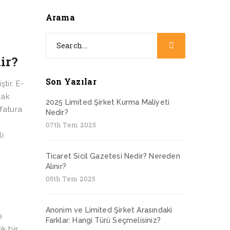
Arama
ir?
Son Yazılar
tir. E-
mak
2025 Limited Şirket Kurma Maliyeti
-fatura
Nedir?
07th Tem 2025
i
Ticaret Sicil Gazetesi Nedir? Nereden
Alınır?
05th Tem 2025
Anonim ve Limited Şirket Arasındaki
e
Farklar: Hangi Türü Seçmelisiniz?
k bir