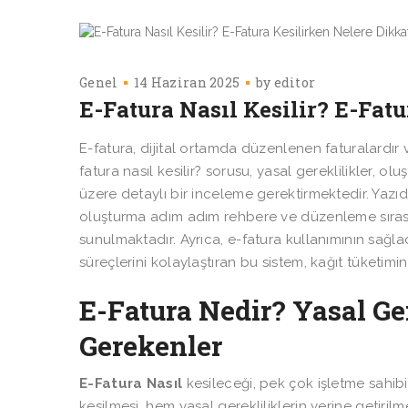
Genel
14 Haziran 2025
by
editor
E-Fatura Nasıl Kesilir? E-Fat
E-fatura, dijital ortamda düzenlenen faturalardır v
fatura nasıl kesilir? sorusu, yasal gereklilikler, 
üzere detaylı bir inceleme gerektirmektedir. Yazıda,
oluşturma adım adım rehbere ve düzenleme sırasın
sunulmaktadır. Ayrıca, e-fatura kullanımının sağl
süreçlerini kolaylaştıran bu sistem, kağıt tüketimin
E-Fatura Nedir? Yasal Ge
Gerekenler
E-Fatura Nasıl
kesileceği, pek çok işletme sahibi
kesilmesi, hem yasal gerekliliklerin yerine getiri