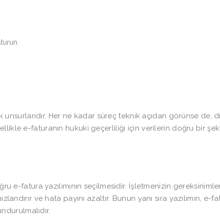
şturun.
tik unsurlarıdır. Her ne kadar süreç teknik açıdan görünse de, d
ikle e-faturanın hukuki geçerliliği için verilerin doğru bir şek
ğru e-fatura yazılımının seçilmesidir. İşletmenizin gereksinimle
zlandırır ve hata payını azaltır. Bunun yanı sıra yazılımın, e-fa
ndurulmalıdır.