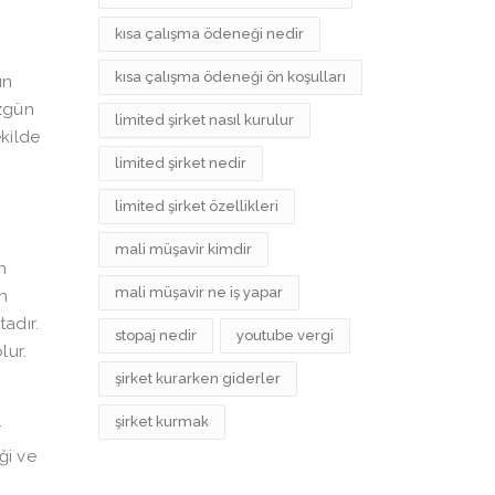
kısa çalışma ödeneği nedir
kısa çalışma ödeneği ön koşulları
ın
üzgün
limited şirket nasıl kurulur
kilde
limited şirket nedir
limited şirket özellikleri
mali müşavir kimdir
n
mali müşavir ne iş yapar
an
adır.
stopaj nedir
youtube vergi
lur.
şirket kurarken giderler
şirket kurmak
r
ği ve