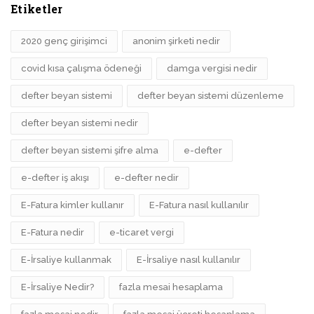
Etiketler
2020 genç girişimci
anonim şirketi nedir
covid kısa çalışma ödeneği
damga vergisi nedir
defter beyan sistemi
defter beyan sistemi düzenleme
defter beyan sistemi nedir
defter beyan sistemi şifre alma
e-defter
e-defter iş akışı
e-defter nedir
E-Fatura kimler kullanır
E-Fatura nasıl kullanılır
E-Fatura nedir
e-ticaret vergi
E-İrsaliye kullanmak
E-İrsaliye nasıl kullanılır
E-İrsaliye Nedir?
fazla mesai hesaplama