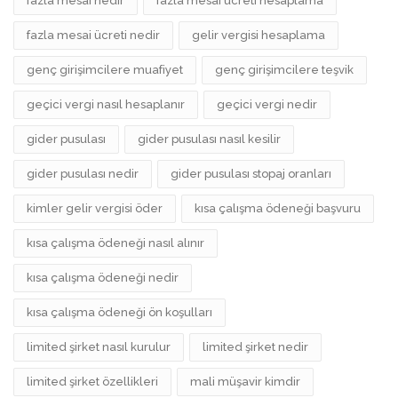
fazla mesai nedir
fazla mesai ücreti hesaplama
fazla mesai ücreti nedir
gelir vergisi hesaplama
genç girişimcilere muafiyet
genç girişimcilere teşvik
geçici vergi nasıl hesaplanır
geçici vergi nedir
gider pusulası
gider pusulası nasıl kesilir
gider pusulası nedir
gider pusulası stopaj oranları
kimler gelir vergisi öder
kısa çalışma ödeneği başvuru
kısa çalışma ödeneği nasıl alınır
kısa çalışma ödeneği nedir
kısa çalışma ödeneği ön koşulları
limited şirket nasıl kurulur
limited şirket nedir
limited şirket özellikleri
mali müşavir kimdir