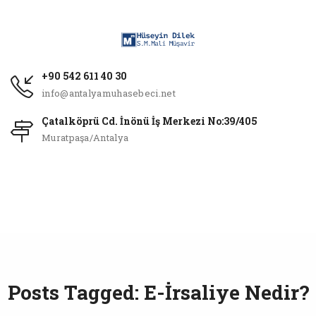
+90 542 611 40 30
info@antalyamuhasebeci.net
Çatalköprü Cd. İnönü İş Merkezi No:39/405
Muratpaşa/Antalya
Posts Tagged: E-İrsaliye Nedir?