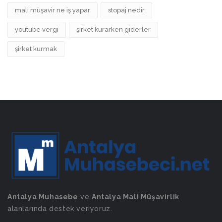
mali müşavir ne iş yapar
stopaj nedir
youtube vergi
şirket kurarken giderler
şirket kurmak
Antalya Muhasebe
ve
Antalya Mali Müşavirlik
alanlarında destek veriyoruz.