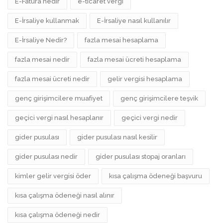
E-Fatura nedir
e-ticaret vergi
E-İrsaliye kullanmak
E-İrsaliye nasıl kullanılır
E-İrsaliye Nedir?
fazla mesai hesaplama
fazla mesai nedir
fazla mesai ücreti hesaplama
fazla mesai ücreti nedir
gelir vergisi hesaplama
genç girişimcilere muafiyet
genç girişimcilere teşvik
geçici vergi nasıl hesaplanır
geçici vergi nedir
gider pusulası
gider pusulası nasıl kesilir
gider pusulası nedir
gider pusulası stopaj oranları
kimler gelir vergisi öder
kısa çalışma ödeneği başvuru
kısa çalışma ödeneği nasıl alınır
kısa çalışma ödeneği nedir