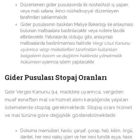
Düzenlenen gider pusulasında ilk nüsha(Asıl) iş yapan
veya malı satana, ikinci nüsha(kopya) düzenleyen
tarafından saklanmalıdır.
Gider pusulasının baskıları Maliye Bakanlığı ile anlaşması
bulunan matbaalara bastırılacaktır veya notere tasdik
ettirilecektir. Faturalarda olduğu gibi, anlaşmalı
matbaalarda bastırılmaması halinde
Vergi Usul Kanunu
uyarınca vergi mükellefleri tarafından kullanılan
belgelerin basım ve dağıtımı hakkında yönetmelik
hükümleri
uyarınca işlem yapılacaktır.
Gider Pusulası Stopaj Oranları
Gelir Vergisi Kanunu 94. maddesi uyarınca, vergiden
muaf esnaftan mal ve hizmet alımı karşılığında yapılan
ödemelerde stoptaj gerekmektedir. Stopaj oranı hizmet
ve mal türüne göre değişiklik gösterebilmektedir.
Dokuma mamulleri, havlu, çarşaf, çorap, halı, kilim, örgü,
dantel, her nevi nakış işleri ve her nevi turistik eşya, hasır,